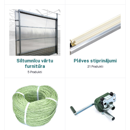
Siltumnīcu vārtu
Plēves stiprinājumi
furnitūra
21
Produkti
5
Produkti