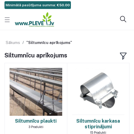
Minimālā pasūtījuma summa:
€50.00
Sākums
"Siltumnīcu aprīkojums"
Siltumnīcu aprīkojums
Siltumnīcu plaukti
Siltumnīcu karkasa
stiprinājumi
3
Produkti
15
Produkti