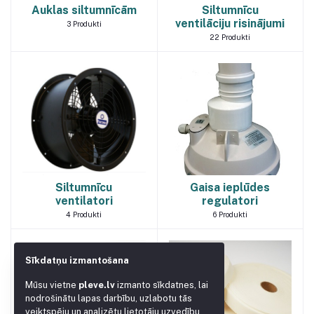
Auklas siltumnīcām
Siltumnīcu
ventilāciju risinājumi
3
Produkti
22
Produkti
Siltumnīcu
Gaisa ieplūdes
ventilatori
regulatori
4
Produkti
6
Produkti
Sīkdatņu izmantošana
Mūsu vietne
pleve.lv
izmanto sīkdatnes, lai
nodrošinātu lapas darbību, uzlabotu tās
veiktspēju un analizētu lietotāju uzvedību,