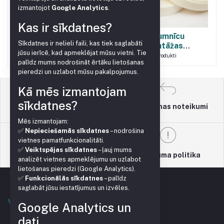
izmantojot
Google Analytics
.
Kas ir sīkdatnes?
Siltumnīcu apkure
Siltumnīcu
Sīkdatnes ir nelieli faili, kas tiek saglabāti
montāžas
9
Produkti
jūsu ierīcē, kad apmeklējat mūsu vietni. Tie
palīgmateriāli
3
Produkti
palīdz mums nodrošināt ērtāku lietošanas
pieredzi un uzlabot mūsu pakalpojumus.
Kā mēs izmantojam
sīkdatnes?
Atgriešanas noteikumi
Lietošanas noteikumi
Mēs izmantojam:
✅
Nepieciešamās sīkdatnes
– nodrošina
vietnes pamatfunkcionalitāti.
✅
Veiktspējas sīkdatnes
– ļauj mums
Atbalsta politika
Privātuma politika
analizēt vietnes apmeklējumu un uzlabot
lietošanas pieredzi (Google Analytics).
✅
Funkcionālās sīkdatnes
– palīdz
saglabāt jūsu iestatījumus un izvēles.
Google Analytics un
dati