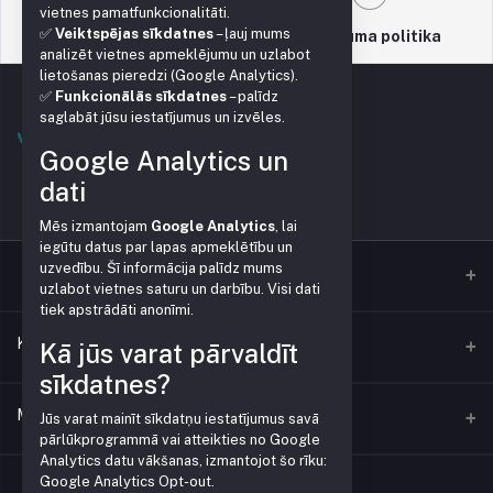
vietnes pamatfunkcionalitāti.
✅
Veiktspējas sīkdatnes
– ļauj mums
Atbalsta politika
Privātuma politika
analizēt vietnes apmeklējumu un uzlabot
lietošanas pieredzi (Google Analytics).
✅
Funkcionālās sīkdatnes
– palīdz
saglabāt jūsu iestatījumus un izvēles.
Google Analytics un
dati
Mēs izmantojam
Google Analytics
, lai
iegūtu datus par lapas apmeklētību un
uzvedību. Šī informācija palīdz mums
uzlabot vietnes saturu un darbību. Visi dati
tiek apstrādāti anonīmi.
Kontakti
Kā jūs varat pārvaldīt
sīkdatnes?
Adrese
Mans konts
Jūs varat mainīt sīkdatņu iestatījumus savā
Vienības gatve 153, Mārupe
pārlūkprogrammā vai atteikties no Google
Analytics datu vākšanas, izmantojot šo rīku:
Google Analytics Opt-out
.
Ienākt
Tālrunis