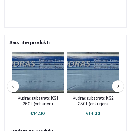
Saistītie produkti
Kūdras substrāts KS1
Kūdras substrāts KS2
K
u,
250L (ar kurjeru
250L (ar kurjeru
nepiegādājam)
nepiegādājam)
€14.30
€14.30