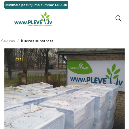
Minimālā pasūtījuma summa:
€50.00
Sākums
Kūdras substrāts