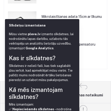
Mikrolaistīšanas adata 15cm ar līkumu
€0.10
Sīkdatņu izmantošana
Mūsu vietne
pleve.lv
izmanto sīkdatnes, lai
nodrošinātu lapas darbību, uzlabotu tās
veiktspēju un analizētu lietotāju uzvedību,
Dozators 2.2L/H ar kompensatoru
izmantojot
Google Analytics
.
€0.20
Kas ir sīkdatnes?
Sīkdatnes ir nelieli faili, kas tiek saglabāti
jūsu ierīcē, kad apmeklējat mūsu vietni. Tie
palīdz mums nodrošināt ērtāku lietošanas
pieredzi un uzlabot mūsu pakalpojumus.
Kā mēs izmantojam
sīkdatnes?
Atgriešanas noteikumi
Lietošanas noteikumi
Mēs izmantojam:
✅
Nepieciešamās sīkdatnes
– nodrošina