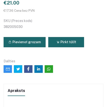
€21.00
€17.36 Cena bez PVN
SKU (Preces kods)
382005030
Pievienot grozam
Pirkt tūlīt
Dalīties
Apraksts