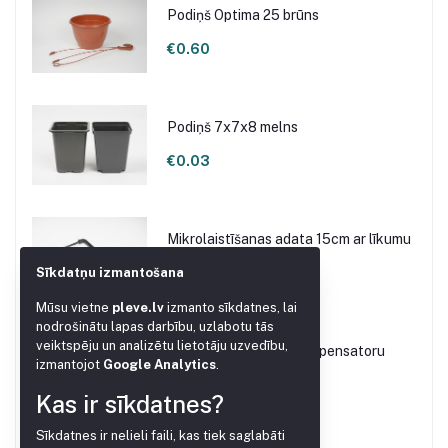
Podiņš Optima 25 brūns
€0.60
Podiņš 7x7x8 melns
€0.03
Mikrolaistīšanas adata 15cm ar līkumu
Sīkdatņu izmantošana
€0.10
Mūsu vietne
pleve.lv
izmanto sīkdatnes, lai
nodrošinātu lapas darbību, uzlabotu tās
veiktspēju un analizētu lietotāju uzvedību,
Dozators 2.2L/H ar kompensatoru
izmantojot
Google Analytics
.
€0.20
Kas ir sīkdatnes?
Sīkdatnes ir nelieli faili, kas tiek saglabāti