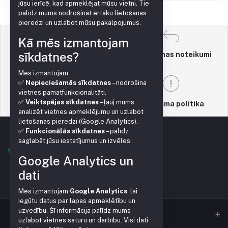
jūsu ierīcē, kad apmeklējat mūsu vietni. Tie
palīdz mums nodrošināt ērtāku lietošanas
pieredzi un uzlabot mūsu pakalpojumus.
Kā mēs izmantojam
sīkdatnes?
Atgriešanas noteikumi
Lietošanas noteikumi
Mēs izmantojam:
✅
Nepieciešamās sīkdatnes
– nodrošina
vietnes pamatfunkcionalitāti.
✅
Veiktspējas sīkdatnes
– ļauj mums
Atbalsta politika
Privātuma politika
analizēt vietnes apmeklējumu un uzlabot
lietošanas pieredzi (Google Analytics).
✅
Funkcionālās sīkdatnes
– palīdz
saglabāt jūsu iestatījumus un izvēles.
Google Analytics un
dati
Mēs izmantojam
Google Analytics
, lai
iegūtu datus par lapas apmeklētību un
uzvedību. Šī informācija palīdz mums
uzlabot vietnes saturu un darbību. Visi dati