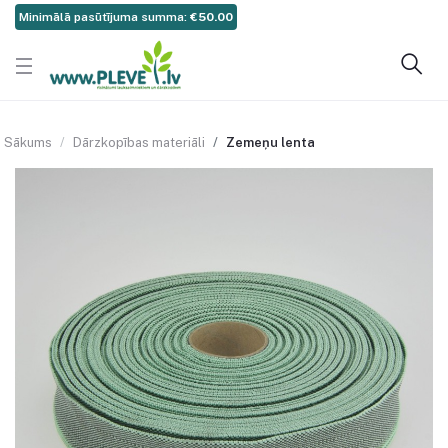
Minimālā pasūtījuma summa:
€50.00
Sākums
Dārzkopības materiāli
Zemeņu lenta