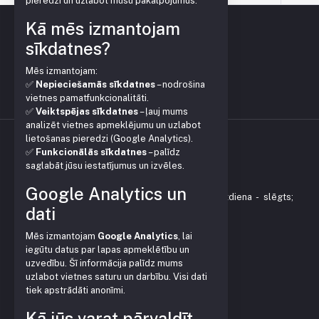
pieredzi un uzlabot mūsu pakalpojumus.
Kā mēs izmantojam
sīkdatnes?
Mēs izmantojam:
✅
Nepieciešamās sīkdatnes
– nodrošina
vietnes pamatfunkcionalitāti.
✅
Veiktspējas sīkdatnes
– ļauj mums
analizēt vietnes apmeklējumu un uzlabot
lietošanas pieredzi (Google Analytics).
✅
Funkcionālās sīkdatnes
– palīdz
KONTAKTI
saglabāt jūsu iestatījumus un izvēles.
Vienības gatve 153, Mārupe
Google Analytics un
Darba laiks: P - P 9:00-18:00 ; Sestdiena - slēgts;
dati
Svētdiena - slēgts.
+371 28379999
Mēs izmantojam
Google Analytics
, lai
veikals@pleve.lv
iegūtu datus par lapas apmeklētību un
uzvedību. Šī informācija palīdz mums
Rekvizīti:
uzlabot vietnes saturu un darbību. Visi dati
SIA Garden Plast
tiek apstrādāti anonīmi.
Reģ. Nr. LV40103627032
Juridiskā, faktiskā adrese:
Kā jūs varat pārvaldīt
Vienības gatve 153, Mārupe,