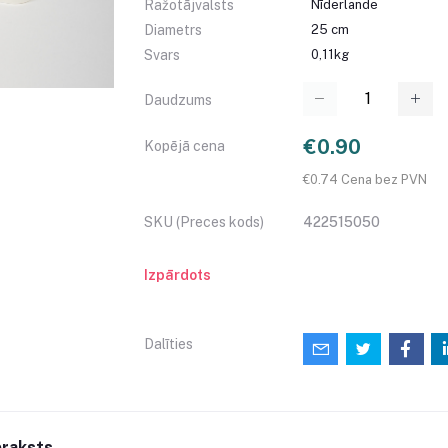
Ražotājvalsts
Nīderlande
Diametrs
25 cm
Svars
0,11kg
Daudzums
€0.90
Kopējā cena
€0.74 Cena bez PVN
SKU (Preces kods)
422515050
Izpārdots
Dalīties
raksts