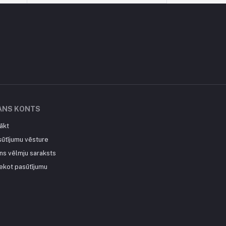
ANS KONTS
ākt
sūtījumu vēsture
ns vēlmju saraksts
ekot pasūtījumu