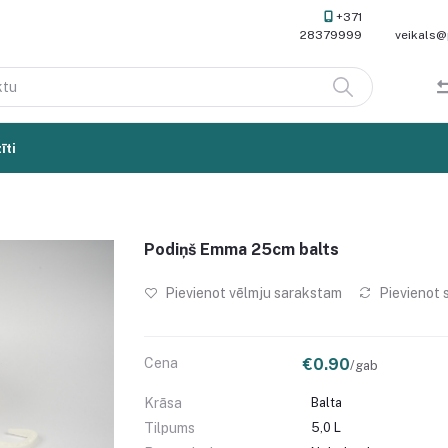
+371
28379999
veikals@
īti
Podiņš Emma 25cm balts
Pievienot vēlmju sarakstam
Pievienot 
Cena
€0.90
/gab
Krāsa
Balta
Tilpums
5,0 L