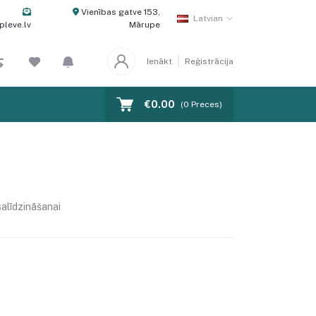
Vienības gatve 153,
Latvian
pleve.lv
Mārupe
Ienākt
Reģistrācija
€0.00
(
0
Preces)
salīdzināšanai