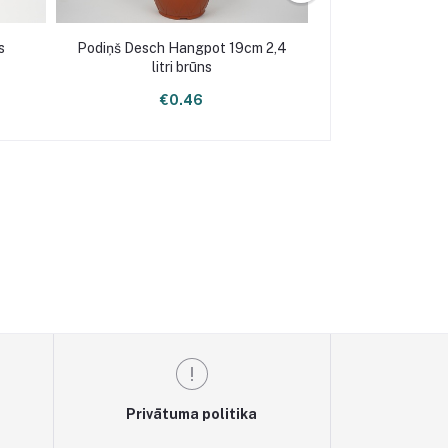
s
Podiņš Desch Hangpot 19cm 2,4
Podiņš Emma
litri brūns
€0.46
€0.
Privātuma politika