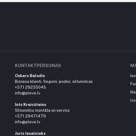
KONTAKTPERSONAS
M
Oskars Balodis
Ien
Biznesa klienti. Segumi, podiņi, siltumnīcas
Pa
+371 29235045
Ma
info@pleve.lv
Izs
Ints Kreicšteins
Siltumnīcu montāža un serviss
+371 29471479
info@pleve.lv
Juris Iesalnieks