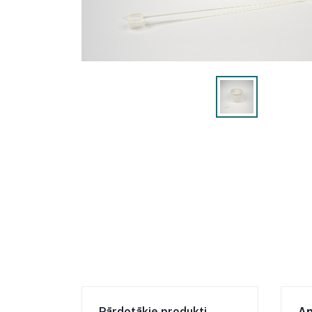
Pārdotākie produkti
Ap