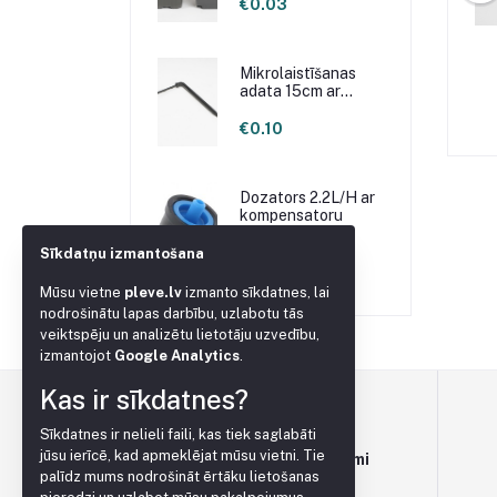
€0.03
Emma 25cm brūns
Podiņš Anna 21cm brūns
Mikrolaistīšanas
adata 15cm ar
līkumu
0.65
€0.83
€1.18
€0.10
Dozators 2.2L/H ar
kompensatoru
€0.20
Sīkdatņu izmantošana
Mūsu vietne
pleve.lv
izmanto sīkdatnes, lai
nodrošinātu lapas darbību, uzlabotu tās
veiktspēju un analizētu lietotāju uzvedību,
izmantojot
Google Analytics
.
Kas ir sīkdatnes?
Sīkdatnes ir nelieli faili, kas tiek saglabāti
jūsu ierīcē, kad apmeklējat mūsu vietni. Tie
Lietošanas noteikumi
palīdz mums nodrošināt ērtāku lietošanas