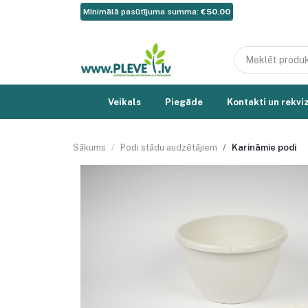
Minimālā pasūtījuma summa:
€50.00
Veikals
Piegāde
Kontakti un rekviz
Sākums
Podi stādu audzētājiem
Karināmie podi