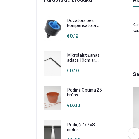
Dozators bez
Kar
kompensatora
2.1L/H
kas
€0.12
Mikrolaistīšanas
adata 10cm ar
līkumu
€0.10
Sa
Podiņš Optima 25
brūns
€0.60
Podiņš 7x7x8
melns