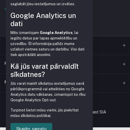
saglabāt jūsu iestatījumus un izvēles.
Google Analytics un
dati
Mēs izmantojam
Google Analytics
, lai
iegūtu datus par lapas apmeklētību un
uzvedību. Šī informācija palīdz mums
uzlabot vietnes saturu un darbību. Visi dati
tiek apstrādāti anonīmi.
Kontakti
Kā jūs varat pārvaldīt
sīkdatnes?
Adrese
Mans konts
Jūs varat mainīt sīkdatņu iestatījumus savā
Vienības gatve 153, Mārupe
pārlūkprogrammā vai atteikties no Google
Analytics datu vākšanas, izmantojot šo rīku:
Ienākt
Google Analytics Opt-out
.
Tālrunis
+371 28379999
Turpinot lietot mūsu vietni, jūs piekrītat
Pasūtījumu vēsture
Visas tiesības rezervētas © Gardenplast SIA
mūsu sīkdatņu politikai.
E-pasts
Mans vēlmju saraksts
veikals@pleve.lv
Skaidrs, sapratu