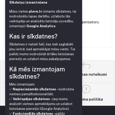
€0.10
Sīkdatņu izmantošana
Mūsu vietne
pleve.lv
izmanto sīkdatnes, lai
nodrošinātu lapas darbību, uzlabotu tās
veiktspēju un analizētu lietotāju uzvedību,
Dozators 2.2L/H ar kompensatoru
izmantojot
Google Analytics
.
€0.20
Kas ir sīkdatnes?
Sīkdatnes ir nelieli faili, kas tiek saglabāti
jūsu ierīcē, kad apmeklējat mūsu vietni. Tie
palīdz mums nodrošināt ērtāku lietošanas
pieredzi un uzlabot mūsu pakalpojumus.
Kā mēs izmantojam
Atgriešanas noteikumi
sīkdatnes?
Lietošanas noteikumi
Mēs izmantojam:
✅
Nepieciešamās sīkdatnes
– nodrošina
vietnes pamatfunkcionalitāti.
✅
Veiktspējas sīkdatnes
– ļauj mums
Atbalsta politika
Privātuma politika
analizēt vietnes apmeklējumu un uzlabot
lietošanas pieredzi (Google Analytics).
✅
Funkcionālās sīkdatnes
– palīdz