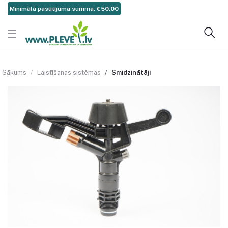
Minimālā pasūtījuma summa:
€50.00
Sākums
Laistīšanas sistēmas
Smidzinātāji