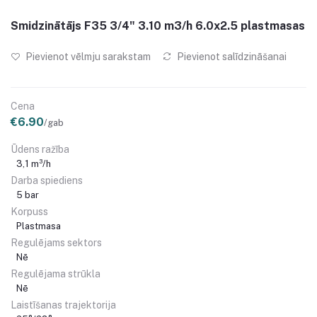
Smidzinātājs F35 3/4" 3.10 m3/h 6.0x2.5 plastmasas
Pievienot vēlmju sarakstam
Pievienot salīdzināšanai
Cena
€6.90
/gab
Ūdens ražība
3,1 m³/h
Darba spiediens
5 bar
Korpuss
Plastmasa
Regulējams sektors
Nē
Regulējama strūkla
Nē
Laistīšanas trajektorija