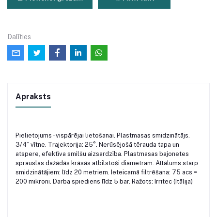
Dalīties
Apraksts
Pielietojums - vispārējai lietošanai. Plastmasas smidzinātājs.
3/4” vītne. Trajektorija: 25°. Nerūsējošā tērauda tapa un
atspere, efektīva smilšu aizsardzība. Plastmasas bajonetes
sprauslas dažādās krāsās atbilstoši diametram. Attālums starp
smidzinātājiem: līdz 20 metriem. Ieteicamā filtrēšana: 75 acs =
200 mikroni. Darba spiediens līdz 5 bar. Ražots: Irritec (Itālija)