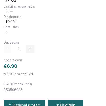
25°/23°
Laistīšanas diametrs
36 m
Pieslēgums
3/4" M
Sprauslas
2
Daudzums
Kopējā cena
€6.90
€5.70 Cena bez PVN
SKU (Preces kods)
353506025
Pievienot grozam
Pirkt tūlīt