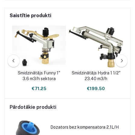
Saistītie produkti
s
Smidzinātājs Funny 1"
Smidzinātājs Hydra 1 1/2"
3.6 m3/h sektora
23.40 m3/h
ner
€71.25
€199.50
Pārdotākie produkti
Dozators bez kompensatora 2.1L/H