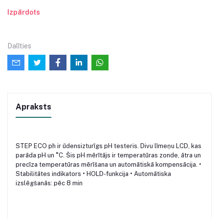
Izpārdots
Dalīties
Apraksts
STEP ECO ph ir ūdensizturīgs pH testeris. Divu līmeņu LCD, kas
parāda pH un °C. Šis pH mērītājs ir temperatūras zonde, ātra un
precīza temperatūras mērīšana un automātiskā kompensācija. •
Stabilitātes indikators • HOLD-funkcija • Automātiska
izslēgšanās: pēc 8 min