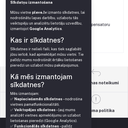
€0.10
Sīkdatņu izmantošana
Mūsu vietne
pleve.lv
izmanto sīkdatnes, lai
nodrošinātu lapas darbību, uzlabotu tās
veiktspēju un analizētu lietotāju uzvedību,
Dozators 2.2L/H ar kompensatoru
izmantojot
Google Analytics
.
€0.20
Kas ir sīkdatnes?
Sīkdatnes ir nelieli faili, kas tiek saglabāti
jūsu ierīcē, kad apmeklējat mūsu vietni. Tie
palīdz mums nodrošināt ērtāku lietošanas
pieredzi un uzlabot mūsu pakalpojumus.
Kā mēs izmantojam
sīkdatnes?
Atgriešanas noteikumi
Lietošanas noteikumi
Mēs izmantojam:
✅
Nepieciešamās sīkdatnes
– nodrošina
vietnes pamatfunkcionalitāti.
✅
Veiktspējas sīkdatnes
– ļauj mums
Atbalsta politika
Privātuma politika
analizēt vietnes apmeklējumu un uzlabot
lietošanas pieredzi (Google Analytics).
✅
Funkcionālās sīkdatnes
– palīdz