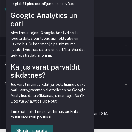
saglabāt jūsu iestatījumus un izvēles.
Google Analytics un
dati
Mēs izmantojam
Google Analytics
, lai
iegūtu datus par lapas apmeklētību un
uzvedību. Šī informācija palīdz mums
uzlabot vietnes saturu un darbību. Visi dati
tiek apstrādāti anonīmi.
Kontakti
Kā jūs varat pārvaldīt
sīkdatnes?
Adrese
Mans konts
Jūs varat mainīt sīkdatņu iestatījumus savā
Vienības gatve 153, Mārupe
pārlūkprogrammā vai atteikties no Google
Analytics datu vākšanas, izmantojot šo rīku:
Google Analytics Opt-out
.
Ienākt
Tālrunis
+371 28379999
Turpinot lietot mūsu vietni, jūs piekrītat
Pasūtījumu vēsture
Visas tiesības rezervētas © Gardenplast SIA
mūsu sīkdatņu politikai.
E-pasts
Mans vēlmju saraksts
veikals@pleve.lv
Skaidrs, sapratu