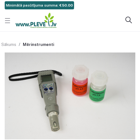
Minimālā pasūtījuma summa:
€50.00
Sākums
Mērinstrumenti