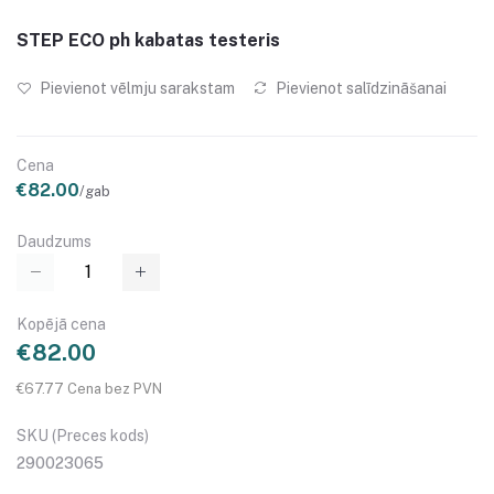
STEP ECO ph kabatas testeris
Pievienot vēlmju sarakstam
Pievienot salīdzināšanai
Cena
€82.00
/gab
Daudzums
Kopējā cena
€82.00
€67.77 Cena bez PVN
SKU (Preces kods)
290023065