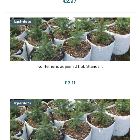
€2.97
Izpārdots
Konteineris augiem 31.5L Standart
€3.11
Izpārdots