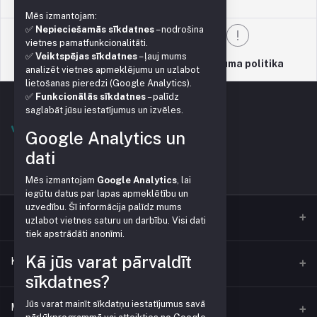
Lietošanas noteikumi
Mēs izmantojam:
✅
Nepieciešamās sīkdatnes
– nodrošina
vietnes pamatfunkcionalitāti.
✅
Veiktspējas sīkdatnes
– ļauj mums
Atbalsta politika
Privātuma politika
analizēt vietnes apmeklējumu un uzlabot
lietošanas pieredzi (Google Analytics).
✅
Funkcionālās sīkdatnes
– palīdz
saglabāt jūsu iestatījumus un izvēles.
Google Analytics un
dati
Mēs izmantojam
Google Analytics
, lai
iegūtu datus par lapas apmeklētību un
uzvedību. Šī informācija palīdz mums
uzlabot vietnes saturu un darbību. Visi dati
tiek apstrādāti anonīmi.
Kā jūs varat pārvaldīt
Kontakti
sīkdatnes?
Jūs varat mainīt sīkdatņu iestatījumus savā
Adrese
Mans konts