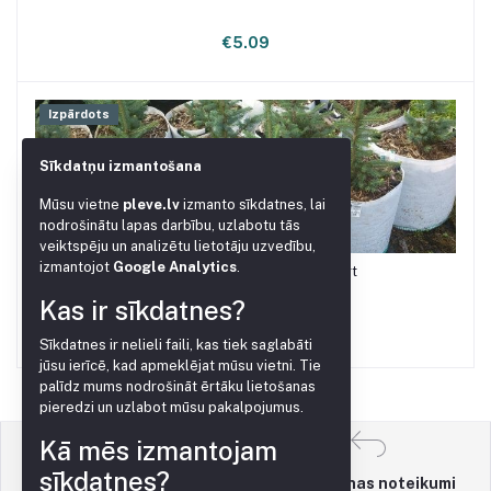
€5.09
Izpārdots
Sīkdatņu izmantošana
Mūsu vietne
pleve.lv
izmanto sīkdatnes, lai
nodrošinātu lapas darbību, uzlabotu tās
veiktspēju un analizētu lietotāju uzvedību,
izmantojot
Google Analytics
.
Konteineris augiem 100L Standart
Kas ir sīkdatnes?
€7.47
Sīkdatnes ir nelieli faili, kas tiek saglabāti
jūsu ierīcē, kad apmeklējat mūsu vietni. Tie
palīdz mums nodrošināt ērtāku lietošanas
pieredzi un uzlabot mūsu pakalpojumus.
Kā mēs izmantojam
sīkdatnes?
Atgriešanas noteikumi