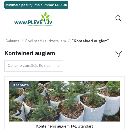
Minimālā pasūtījuma summa:
€50.00
Sākums
Podi stādu audzētājiem
"Konteineri augiem"
Konteineri augiem
Cena no zemākās līdz augstākajai
Izpārdots
Konteineris augiem 14L Standart