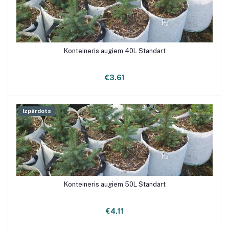
Konteineris augiem 40L Standart
Pievienot grozam
€3.61
Izpārdots
Konteineris augiem 50L Standart
€4.11