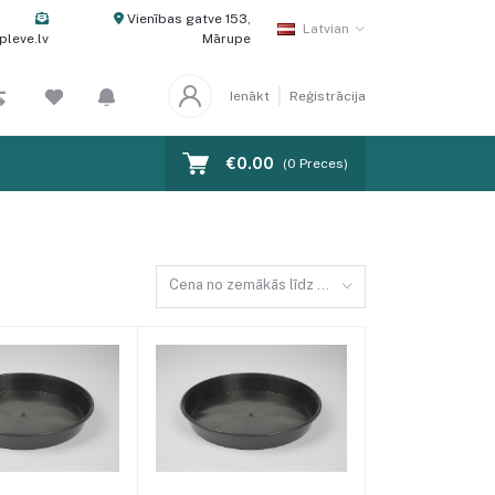
Vienības gatve 153,
Latvian
pleve.lv
Mārupe
Ienākt
Reģistrācija
€0.00
(
0
Preces)
Cena no zemākās līdz augstākajai