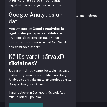
✅
Funkcionālās sīkdatnes
– palīdz
KONTAKTI
saglabāt jūsu iestatījumus un izvēles.
Vienības gatve 153, Mārupe
Google Analytics un
Darba laiks: P - P 9:00-18:00 ; Sestdiena - slēgts;
dati
Svētdiena - slēgts.
+371 28379999
Mēs izmantojam
Google Analytics
, lai
veikals@pleve.lv
iegūtu datus par lapas apmeklētību un
uzvedību. Šī informācija palīdz mums
Rekvizīti:
uzlabot vietnes saturu un darbību. Visi dati
SIA Garden Plast
tiek apstrādāti anonīmi.
Reģ. Nr. LV40103627032
Juridiskā, faktiskā adrese:
Kā jūs varat pārvaldīt
Vienības gatve 153, Mārupe,
Mārupes nov., LV-2167
sīkdatnes?
Jūs varat mainīt sīkdatņu iestatījumus savā
pārlūkprogrammā vai atteikties no Google
Analytics datu vākšanas, izmantojot šo rīku:
Google Analytics Opt-out
.
Turpinot lietot mūsu vietni, jūs piekrītat
mūsu sīkdatņu politikai.