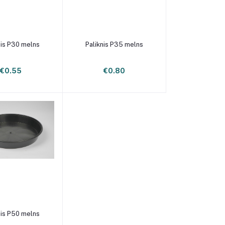
enot grozam
Pievienot grozam
nis P30 melns
Paliknis P35 melns
€0.55
€0.80
enot grozam
nis P50 melns