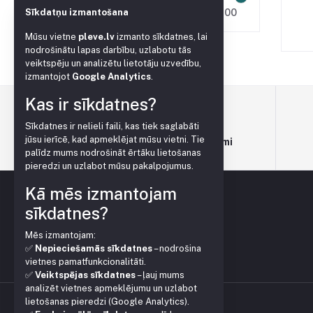
Sīkdatņu izmantošana
0.00
3.00
Mūsu vietne
pleve.lv
izmanto sīkdatnes, lai
nodrošinātu lapas darbību, uzlabotu tās
veiktspēju un analizētu lietotāju uzvedību,
izmantojot
Google Analytics
.
Kas ir sīkdatnes?
Sīkdatnes ir nelieli faili, kas tiek saglabāti
jūsu ierīcē, kad apmeklējat mūsu vietni. Tie
Lietošanas noteikumi
palīdz mums nodrošināt ērtāku lietošanas
pieredzi un uzlabot mūsu pakalpojumus.
Kā mēs izmantojam
sīkdatnes?
Mēs izmantojam:
✅
Nepieciešamās sīkdatnes
– nodrošina
vietnes pamatfunkcionalitāti.
✅
Veiktspējas sīkdatnes
– ļauj mums
analizēt vietnes apmeklējumu un uzlabot
lietošanas pieredzi (Google Analytics).