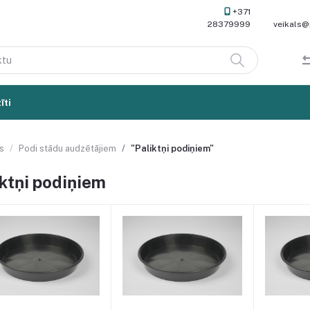
+371
28379999
veikals@
īti
s
Podi stādu audzētājiem
"Paliktņi podiņiem"
iktņi podiņiem