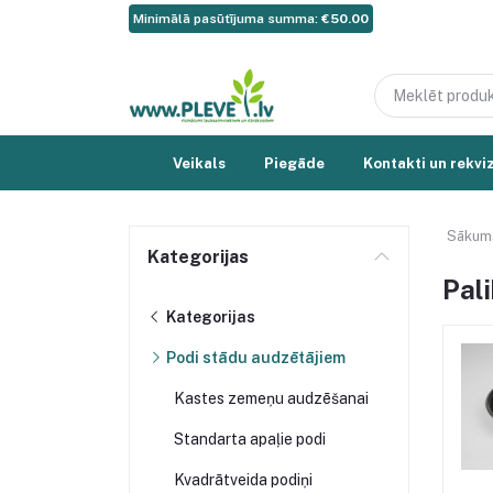
Minimālā pasūtījuma summa:
€50.00
Veikals
Piegāde
Kontakti un rekviz
Sākum
Kategorijas
Pal
Kategorijas
Podi stādu audzētājiem
Kastes zemeņu audzēšanai
Standarta apaļie podi
Kvadrātveida podiņi