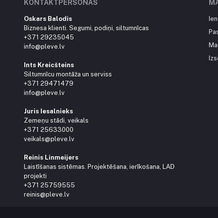
KONTAKTPERSONAS
M
Oskars Balodis
Ien
Biznesa klienti. Segumi, podiņi, siltumnīcas
Pa
+371 29235045
Ma
info@pleve.lv
Izs
Ints Kreicšteins
Siltumnīcu montāža un serviss
+371 29471479
info@pleve.lv
Juris Iesalnieks
Zemeņu stādi, veikals
+371 25633000
veikals@pleve.lv
Reinis Linmeijers
Laistīšanas sistēmas. Projektēšana, ierīkošana, LAD
projekti
+371 25759555
reinis@pleve.lv