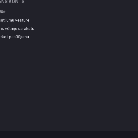
ANS KONTS
ākt
sūtījumu vēsture
ns vēlmju saraksts
ekot pasūtījumu